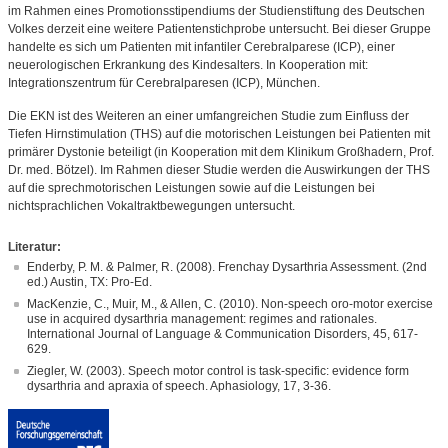
im Rahmen eines Promotionsstipendiums der Studienstiftung des Deutschen
Volkes derzeit eine weitere Patientenstichprobe untersucht. Bei dieser Gruppe
handelte es sich um Patienten mit infantiler Cerebralparese (ICP), einer
neuerologischen Erkrankung des Kindesalters. In Kooperation mit:
Integrationszentrum für Cerebralparesen (ICP), München.
Die EKN ist des Weiteren an einer umfangreichen Studie zum Einfluss der
Tiefen Hirnstimulation (THS) auf die motorischen Leistungen bei Patienten mit
primärer Dystonie beteiligt (in Kooperation mit dem Klinikum Großhadern, Prof.
Dr. med. Bötzel). Im Rahmen dieser Studie werden die Auswirkungen der THS
auf die sprechmotorischen Leistungen sowie auf die Leistungen bei
nichtsprachlichen Vokaltraktbewegungen untersucht.
Literatur:
Enderby, P. M. & Palmer, R. (2008). Frenchay Dysarthria Assessment. (2nd
ed.) Austin, TX: Pro-Ed.
MacKenzie, C., Muir, M., & Allen, C. (2010). Non-speech oro-motor exercise
use in acquired dysarthria management: regimes and rationales.
International Journal of Language & Communication Disorders, 45, 617-
629.
Ziegler, W. (2003). Speech motor control is task-specific: evidence form
dysarthria and apraxia of speech. Aphasiology, 17, 3-36.