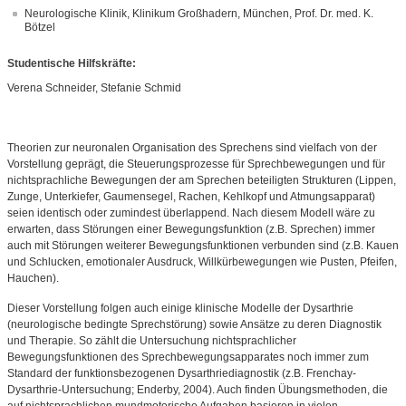
Neurologische Klinik, Klinikum Großhadern, München, Prof. Dr. med. K.
Bötzel
Studentische Hilfskräfte:
Verena Schneider, Stefanie Schmid
Theorien zur neuronalen Organisation des Sprechens sind vielfach von der
Vorstellung geprägt, die Steuerungsprozesse für Sprechbewegungen und für
nichtsprachliche Bewegungen der am Sprechen beteiligten Strukturen (Lippen,
Zunge, Unterkiefer, Gaumensegel, Rachen, Kehlkopf und Atmungsapparat)
seien identisch oder zumindest überlappend. Nach diesem Modell wäre zu
erwarten, dass Störungen einer Bewegungsfunktion (z.B. Sprechen) immer
auch mit Störungen weiterer Bewegungsfunktionen verbunden sind (z.B. Kauen
und Schlucken, emotionaler Ausdruck, Willkürbewegungen wie Pusten, Pfeifen,
Hauchen).
Dieser Vorstellung folgen auch einige klinische Modelle der Dysarthrie
(neurologische bedingte Sprechstörung) sowie Ansätze zu deren Diagnostik
und Therapie. So zählt die Untersuchung nichtsprachlicher
Bewegungsfunktionen des Sprechbewegungsapparates noch immer zum
Standard der funktionsbezogenen Dysarthriediagnostik (z.B. Frenchay-
Dysarthrie-Untersuchung; Enderby, 2004). Auch finden Übungsmethoden, die